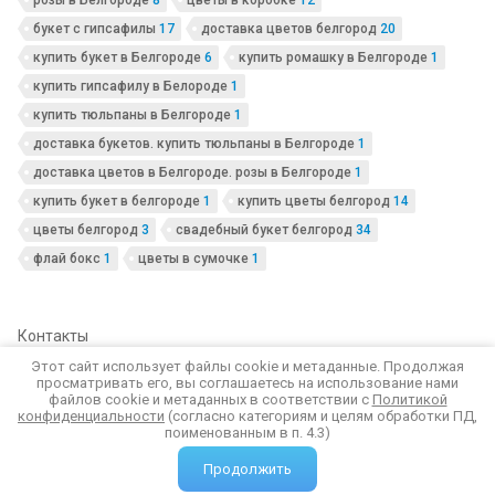
розы в Белгороде
8
цветы в коробке
12
букет с гипсафилы
17
доставка цветов белгород
20
купить букет в Белгороде
6
купить ромашку в Белгороде
1
купить гипсафилу в Белороде
1
купить тюльпаны в Белгороде
1
доставка букетов. купить тюльпаны в Белгороде
1
доставка цветов в Белгороде. розы в Белгороде
1
купить букет в белгороде
1
купить цветы белгород
14
цветы белгород
3
свадебный букет белгород
34
флай бокс
1
цветы в сумочке
1
Контакты
Этот сайт использует файлы cookie и метаданные. Продолжая
просматривать его, вы соглашаетесь на использование нами
© 2020 Модерн
файлов cookie и метаданных в соответствии с
Политикой
Политика конфиденциальности
конфиденциальности
(согласно категориям и целям обработки ПД,
поименованным в п. 4.3)
Я, снова Я и Модерн. Мастерская флористики № 1 в Белгороде.
Продолжить