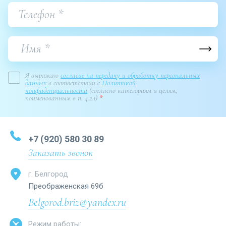
Я выражаю
согласие на передачу и обработку персональных
данных
в соответствии с
Политикой
конфиденциальности
(согласно категориям и целям,
поименованным в п. 4.2.1)
*
+7 (920) 580 30 89
Заказать звонок
г. Белгород
Преображенская 69б
Belgorod.briz@yandex.ru
Режим работы: