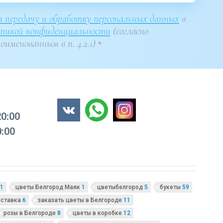
на передачу и обработку персональных данных
в
тикой конфиденциальности
(согласно
оименованным в п. 4.2.1)
*
20:00
0:00
1
цветы Белгород Маяк
1
цветыбелгород
5
букеты
59
оставка
6
заказать цветы в Белгороде
11
розы в Белгороде
8
цветы в коробке
12