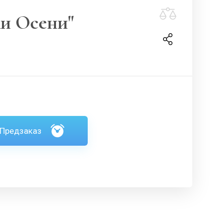
ки Осени"
Предзаказ