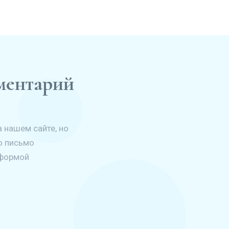
мментарий
 нашем сайте, но
о письмо
 формой