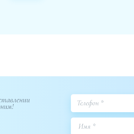
ставлении
оним!