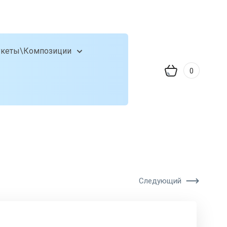
укеты\Композиции
0
Следующий