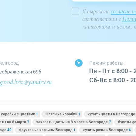
Я выражаю
согласие 
соответствии с
Поли
категориям и целям, п
Белгород
Режим работы:
Пн - Пт с 8:00 - 
еображенская 69б
Сб-Вс с 8:00 - 2
lgorod.briz@yandex.ru
коробки с цветами
1
шляпные коробки
1
купить цветы в Белгороде
еты на 8 марта
7
заказать цветы на 8 марта в Белгороде
7
букеты д
роде
49
фруктовые корзины Белгород
1
купить розы в Белгороде
4